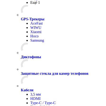
Ещё 1
GPS-Трекеры
AceFast
WIWU
Xiaomi
Hoco
Samsung
Диктофоны
Защитные стекла для камер телефонов
Кабели
3,5 мм
HDMI
Type-C / Type-C