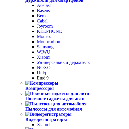
Держатели для смартфонов
Acefast
Baseus
Benks
Cabal
Joyroom
KEEPHONE
Momax
Monocarbon
Samsung
WIWU
Xiaomi
Универсальный держатель
NOXO
Uniq
Ещё 9
Компрессоры
Полезные гаджеты для авто
Пылесосы для автомобиля
Видеорегистраторы
Xiaomi