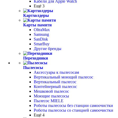
Кабели для Apple Watch
Ещё 3
Картхолдеры
Карты памяти
OltraMax
Samsung
SanDisk
SmarBuy
Другие бренды
Переходники
Пылесосы
Аксессуары к пылесосам
Вертикальный моющий пылесос
Вертикальный пылесос
Контейнерный пылесос
Мешковой пылесос
Моющие пылесосы
Пылесос MIELE
Роботы пылесосы без станции самоочистки
Роботы пылесосы со станцией самоочистки
Ещё 4