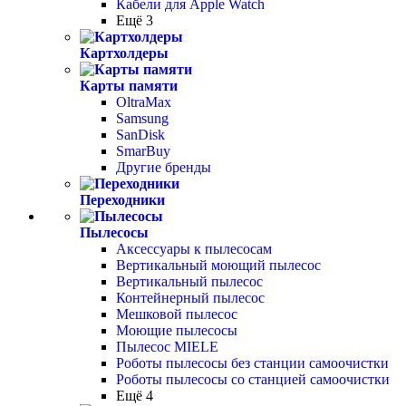
Кабели для Apple Watch
Ещё 3
Картхолдеры
Карты памяти
OltraMax
Samsung
SanDisk
SmarBuy
Другие бренды
Переходники
Пылесосы
Аксессуары к пылесосам
Вертикальный моющий пылесос
Вертикальный пылесос
Контейнерный пылесос
Мешковой пылесос
Моющие пылесосы
Пылесос MIELE
Роботы пылесосы без станции самоочистки
Роботы пылесосы со станцией самоочистки
Ещё 4