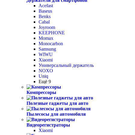
Держатели для смартфонов
Acefast
Baseus
Benks
Cabal
Joyroom
KEEPHONE
Momax
Monocarbon
Samsung
WIWU
Xiaomi
Универсальный держатель
NOXO
Uniq
Ещё 9
Компрессоры
Полезные гаджеты для авто
Пылесосы для автомобиля
Видеорегистраторы
Xiaomi