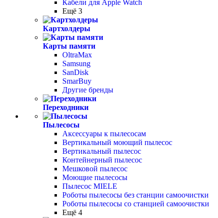
Кабели для Apple Watch
Ещё 3
Картхолдеры
Карты памяти
OltraMax
Samsung
SanDisk
SmarBuy
Другие бренды
Переходники
Пылесосы
Аксессуары к пылесосам
Вертикальный моющий пылесос
Вертикальный пылесос
Контейнерный пылесос
Мешковой пылесос
Моющие пылесосы
Пылесос MIELE
Роботы пылесосы без станции самоочистки
Роботы пылесосы со станцией самоочистки
Ещё 4