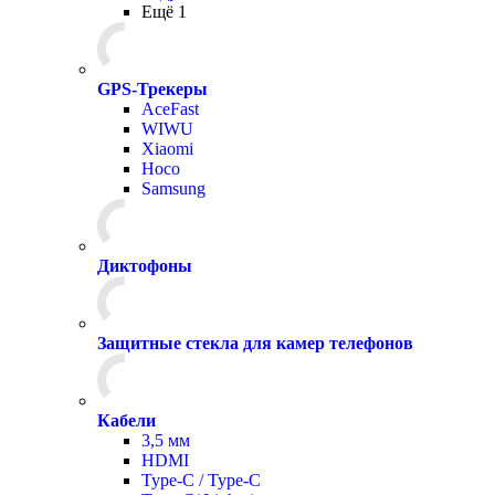
Ещё 1
GPS-Трекеры
AceFast
WIWU
Xiaomi
Hoco
Samsung
Диктофоны
Защитные стекла для камер телефонов
Кабели
3,5 мм
HDMI
Type-C / Type-C