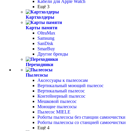
Кабели для Apple Watch
Ещё 3
Картхолдеры
Карты памяти
OltraMax
Samsung
SanDisk
SmarBuy
Другие бренды
Переходники
Пылесосы
Аксессуары к пылесосам
Вертикальный моющий пылесос
Вертикальный пылесос
Контейнерный пылесос
Мешковой пылесос
Моющие пылесосы
Пылесос MIELE
Роботы пылесосы без станции самоочистки
Роботы пылесосы со станцией самоочистки
Ещё 4