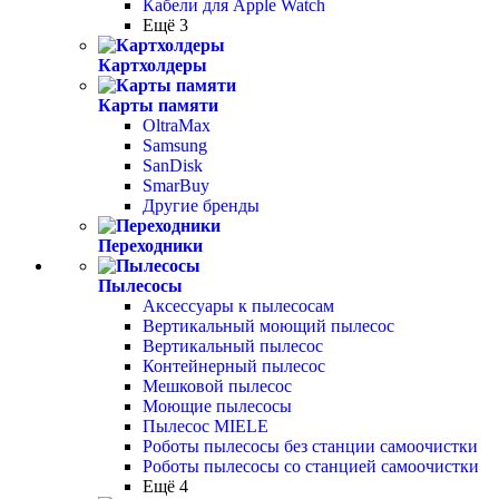
Кабели для Apple Watch
Ещё 3
Картхолдеры
Карты памяти
OltraMax
Samsung
SanDisk
SmarBuy
Другие бренды
Переходники
Пылесосы
Аксессуары к пылесосам
Вертикальный моющий пылесос
Вертикальный пылесос
Контейнерный пылесос
Мешковой пылесос
Моющие пылесосы
Пылесос MIELE
Роботы пылесосы без станции самоочистки
Роботы пылесосы со станцией самоочистки
Ещё 4