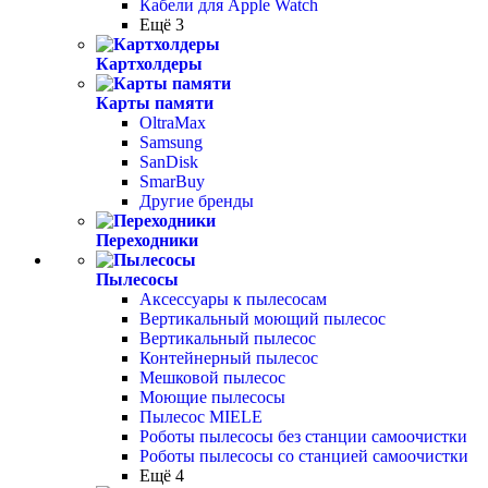
Кабели для Apple Watch
Ещё 3
Картхолдеры
Карты памяти
OltraMax
Samsung
SanDisk
SmarBuy
Другие бренды
Переходники
Пылесосы
Аксессуары к пылесосам
Вертикальный моющий пылесос
Вертикальный пылесос
Контейнерный пылесос
Мешковой пылесос
Моющие пылесосы
Пылесос MIELE
Роботы пылесосы без станции самоочистки
Роботы пылесосы со станцией самоочистки
Ещё 4