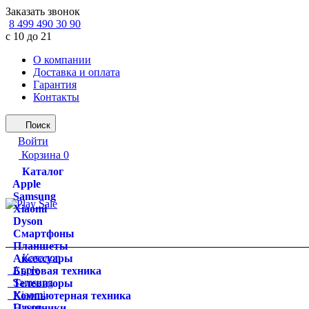
Заказать звонок
8 499 490 30 90
с 10 до 21
О компании
Доставка и оплата
Гарантия
Контакты
Поиск
Войти
Корзина
0
Каталог
Apple
Samsung
Xiaomi
Dyson
Смартфоны
Планшеты
Каталог
Аксессуары
Apple
Бытовая техника
Samsung
Телевизоры
Xiaomi
Компьютерная техника
Dyson
Наушники