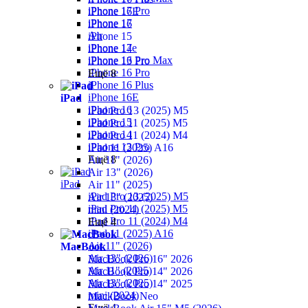
iPhone 17 Pro
iPhone 16E
iPhone 17
iPhone 16
Air
iPhone 15
iPhone 17e
iPhone 14
iPhone 16 Pro Max
iPhone 13 Pro
iPhone 16 Pro
Ещё 8
iPhone 16 Plus
iPhone 16E
iPad
iPhone 16
iPad Pro 13 (2025) M5
iPhone 15
iPad Pro 11 (2025) M5
iPhone 14
iPad Pro 11 (2024) M4
iPhone 13 Pro
iPad 11 (2025) A16
Ещё 8
Air 11" (2026)
Air 13" (2026)
iPad
Air 11" (2025)
iPad Pro 13 (2025) M5
Air 13" (2025)
iPad Pro 11 (2025) M5
mini (2024)
iPad Pro 11 (2024) M4
Ещё 4
iPad 11 (2025) A16
Air 11" (2026)
MacBook
Air 13" (2026)
MacBook Pro 16" 2026
Air 11" (2025)
MacBook Pro 14" 2026
Air 13" (2025)
MacBook Pro 14" 2025
mini (2024)
MackBook Neo
Ещё 4