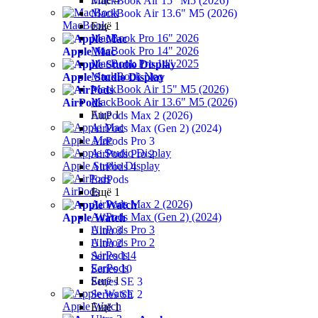
MackBook Air 15" M5 (2026)
MackBook Air 13.6" M5 (2026)
MacBook
Ещё 1
MacBook Pro 16" 2026
MacBook Pro 14" 2026
Apple Mac
MacBook Pro 14" 2025
MackBook Neo
Apple Studio Display
MackBook Air 15" M5 (2026)
MackBook Air 13.6" M5 (2026)
AirPods
Ещё 1
AirPods Max 2 (2026)
AirPods Max (Gen 2) (2024)
Apple Mac
AirPods Pro 3
AirPods Pro 2
Apple Studio Display
AirPods 4
EarPods
AirPods
Ещё 1
AirPods Max 2 (2026)
AirPods Max (Gen 2) (2024)
Apple Watch
AirPods Pro 3
Ultra 3
AirPods Pro 2
Ultra 2
AirPods 4
Series 11
EarPods
Series 10
Ещё 1
Series SE 3
Series SE 2
Apple Watch
Ещё 1