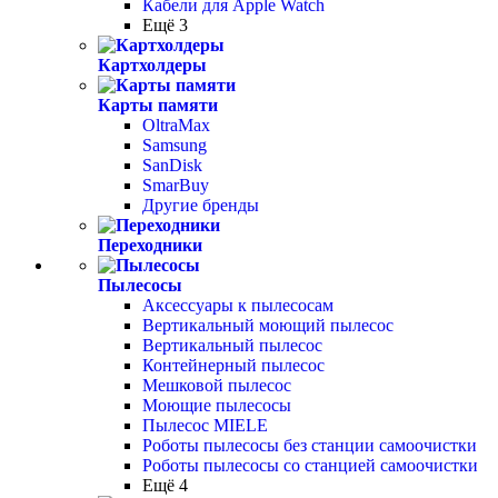
Кабели для Apple Watch
Ещё 3
Картхолдеры
Карты памяти
OltraMax
Samsung
SanDisk
SmarBuy
Другие бренды
Переходники
Пылесосы
Аксессуары к пылесосам
Вертикальный моющий пылесос
Вертикальный пылесос
Контейнерный пылесос
Мешковой пылесос
Моющие пылесосы
Пылесос MIELE
Роботы пылесосы без станции самоочистки
Роботы пылесосы со станцией самоочистки
Ещё 4