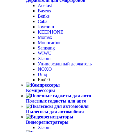
Держатели для смартфонов
Acefast
Baseus
Benks
Cabal
Joyroom
KEEPHONE
Momax
Monocarbon
Samsung
WIWU
Xiaomi
Универсальный держатель
NOXO
Uniq
Ещё 9
Компрессоры
Полезные гаджеты для авто
Пылесосы для автомобиля
Видеорегистраторы
Xiaomi