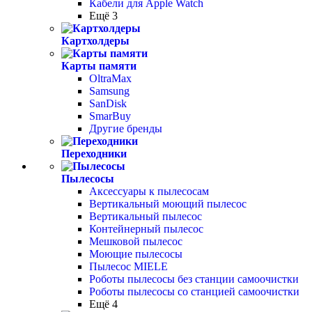
Кабели для Apple Watch
Ещё 3
Картхолдеры
Карты памяти
OltraMax
Samsung
SanDisk
SmarBuy
Другие бренды
Переходники
Пылесосы
Аксессуары к пылесосам
Вертикальный моющий пылесос
Вертикальный пылесос
Контейнерный пылесос
Мешковой пылесос
Моющие пылесосы
Пылесос MIELE
Роботы пылесосы без станции самоочистки
Роботы пылесосы со станцией самоочистки
Ещё 4