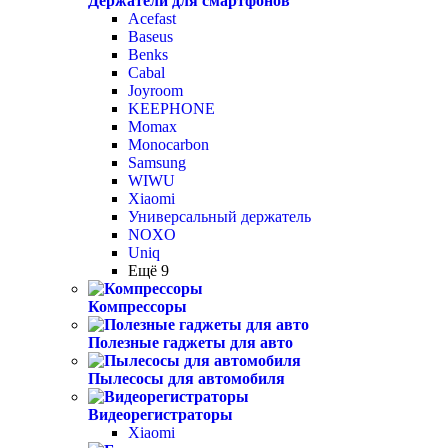
Держатели для смартфонов
Acefast
Baseus
Benks
Cabal
Joyroom
KEEPHONE
Momax
Monocarbon
Samsung
WIWU
Xiaomi
Универсальный держатель
NOXO
Uniq
Ещё 9
Компрессоры
Полезные гаджеты для авто
Пылесосы для автомобиля
Видеорегистраторы
Xiaomi