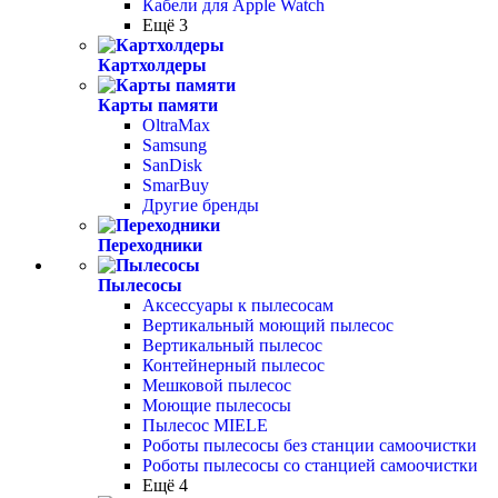
Кабели для Apple Watch
Ещё 3
Картхолдеры
Карты памяти
OltraMax
Samsung
SanDisk
SmarBuy
Другие бренды
Переходники
Пылесосы
Аксессуары к пылесосам
Вертикальный моющий пылесос
Вертикальный пылесос
Контейнерный пылесос
Мешковой пылесос
Моющие пылесосы
Пылесос MIELE
Роботы пылесосы без станции самоочистки
Роботы пылесосы со станцией самоочистки
Ещё 4