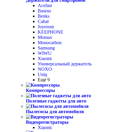
Держатели для смартфонов
Acefast
Baseus
Benks
Cabal
Joyroom
KEEPHONE
Momax
Monocarbon
Samsung
WIWU
Xiaomi
Универсальный держатель
NOXO
Uniq
Ещё 9
Компрессоры
Полезные гаджеты для авто
Пылесосы для автомобиля
Видеорегистраторы
Xiaomi