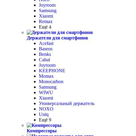
Joyroom
Samsung
Xiaomi
Remax
Ещё 4
Держатели для смартфонов
Acefast
Baseus
Benks
Cabal
Joyroom
KEEPHONE
Momax
Monocarbon
Samsung
WIWU
Xiaomi
Универсальный держатель
NOXO
Uniq
Ещё 9
Компрессоры