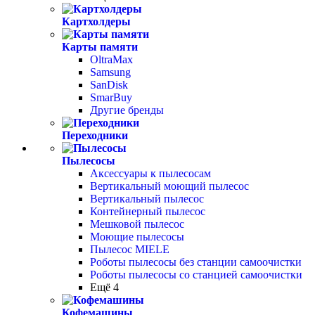
Картхолдеры
Карты памяти
OltraMax
Samsung
SanDisk
SmarBuy
Другие бренды
Переходники
Пылесосы
Аксессуары к пылесосам
Вертикальный моющий пылесос
Вертикальный пылесос
Контейнерный пылесос
Мешковой пылесос
Моющие пылесосы
Пылесос MIELE
Роботы пылесосы без станции самоочистки
Роботы пылесосы со станцией самоочистки
Ещё 4
Кофемашины