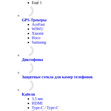
Ещё 1
GPS-Трекеры
AceFast
WIWU
Xiaomi
Hoco
Samsung
Диктофоны
Защитные стекла для камер телефонов
Кабели
3,5 мм
HDMI
Type-C / Type-C