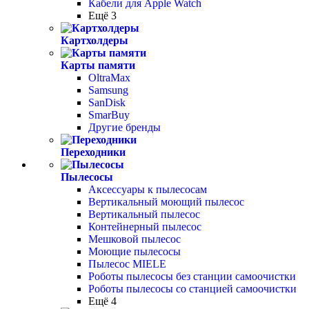
Кабели для Apple Watch
Ещё 3
Картхолдеры
Карты памяти
OltraMax
Samsung
SanDisk
SmarBuy
Другие бренды
Переходники
Пылесосы
Аксессуары к пылесосам
Вертикальный моющий пылесос
Вертикальный пылесос
Контейнерный пылесос
Мешковой пылесос
Моющие пылесосы
Пылесос MIELE
Роботы пылесосы без станции самоочистки
Роботы пылесосы со станцией самоочистки
Ещё 4