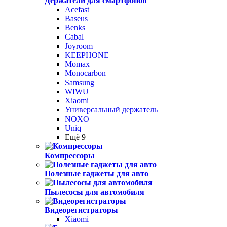
Держатели для смартфонов
Acefast
Baseus
Benks
Cabal
Joyroom
KEEPHONE
Momax
Monocarbon
Samsung
WIWU
Xiaomi
Универсальный держатель
NOXO
Uniq
Ещё 9
Компрессоры
Полезные гаджеты для авто
Пылесосы для автомобиля
Видеорегистраторы
Xiaomi