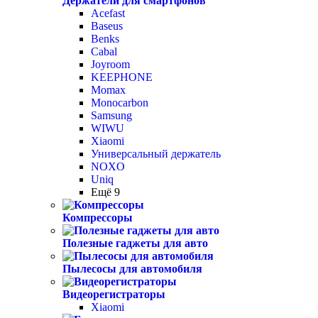
Держатели для смартфонов
Acefast
Baseus
Benks
Cabal
Joyroom
KEEPHONE
Momax
Monocarbon
Samsung
WIWU
Xiaomi
Универсальный держатель
NOXO
Uniq
Ещё 9
Компрессоры
Полезные гаджеты для авто
Пылесосы для автомобиля
Видеорегистраторы
Xiaomi