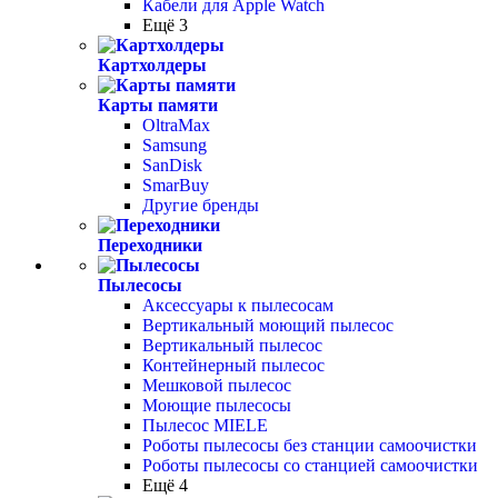
Кабели для Apple Watch
Ещё 3
Картхолдеры
Карты памяти
OltraMax
Samsung
SanDisk
SmarBuy
Другие бренды
Переходники
Пылесосы
Аксессуары к пылесосам
Вертикальный моющий пылесос
Вертикальный пылесос
Контейнерный пылесос
Мешковой пылесос
Моющие пылесосы
Пылесос MIELE
Роботы пылесосы без станции самоочистки
Роботы пылесосы со станцией самоочистки
Ещё 4