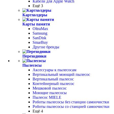
Кабели для Apple Watch
Ещё 3
Картхолдеры
Карты памяти
OltraMax
Samsung
SanDisk
SmarBuy
Другие бренды
Переходники
Пылесосы
Аксессуары к пылесосам
Вертикальный моющий пылесос
Вертикальный пылесос
Контейнерный пылесос
Мешковой пылесос
Моющие пылесосы
Пылесос MIELE
Роботы пылесосы без станции самоочистки
Роботы пылесосы со станцией самоочистки
Ещё 4