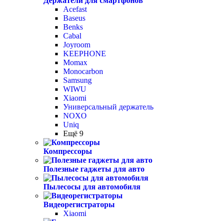
Держатели для смартфонов
Acefast
Baseus
Benks
Cabal
Joyroom
KEEPHONE
Momax
Monocarbon
Samsung
WIWU
Xiaomi
Универсальный держатель
NOXO
Uniq
Ещё 9
Компрессоры
Полезные гаджеты для авто
Пылесосы для автомобиля
Видеорегистраторы
Xiaomi