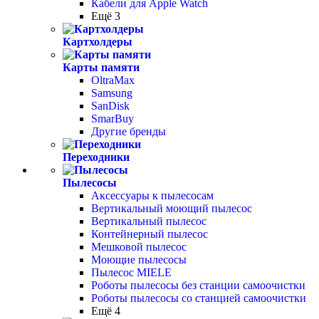
Кабели для Apple Watch
Ещё 3
Картхолдеры
Карты памяти
OltraMax
Samsung
SanDisk
SmarBuy
Другие бренды
Переходники
Пылесосы
Аксессуары к пылесосам
Вертикальный моющий пылесос
Вертикальный пылесос
Контейнерный пылесос
Мешковой пылесос
Моющие пылесосы
Пылесос MIELE
Роботы пылесосы без станции самоочистки
Роботы пылесосы со станцией самоочистки
Ещё 4