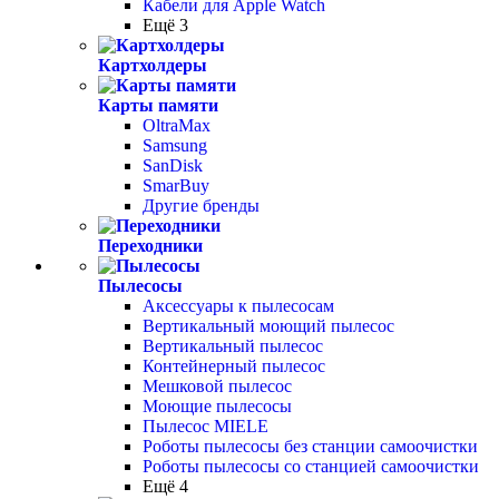
Кабели для Apple Watch
Ещё 3
Картхолдеры
Карты памяти
OltraMax
Samsung
SanDisk
SmarBuy
Другие бренды
Переходники
Пылесосы
Аксессуары к пылесосам
Вертикальный моющий пылесос
Вертикальный пылесос
Контейнерный пылесос
Мешковой пылесос
Моющие пылесосы
Пылесос MIELE
Роботы пылесосы без станции самоочистки
Роботы пылесосы со станцией самоочистки
Ещё 4