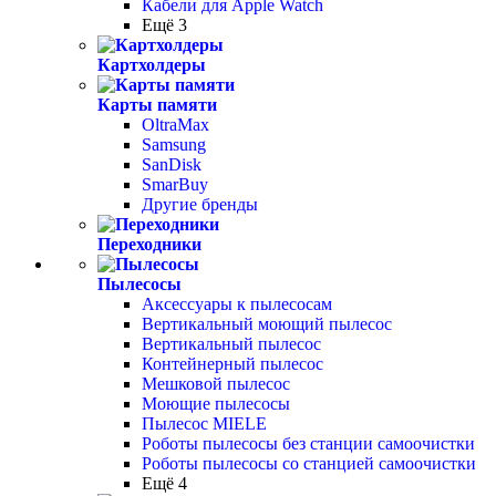
Кабели для Apple Watch
Ещё 3
Картхолдеры
Карты памяти
OltraMax
Samsung
SanDisk
SmarBuy
Другие бренды
Переходники
Пылесосы
Аксессуары к пылесосам
Вертикальный моющий пылесос
Вертикальный пылесос
Контейнерный пылесос
Мешковой пылесос
Моющие пылесосы
Пылесос MIELE
Роботы пылесосы без станции самоочистки
Роботы пылесосы со станцией самоочистки
Ещё 4