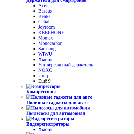
Держатели для смартфонов
Acefast
Baseus
Benks
Cabal
Joyroom
KEEPHONE
Momax
Monocarbon
Samsung
WIWU
Xiaomi
Универсальный держатель
NOXO
Uniq
Ещё 9
Компрессоры
Полезные гаджеты для авто
Пылесосы для автомобиля
Видеорегистраторы
Xiaomi