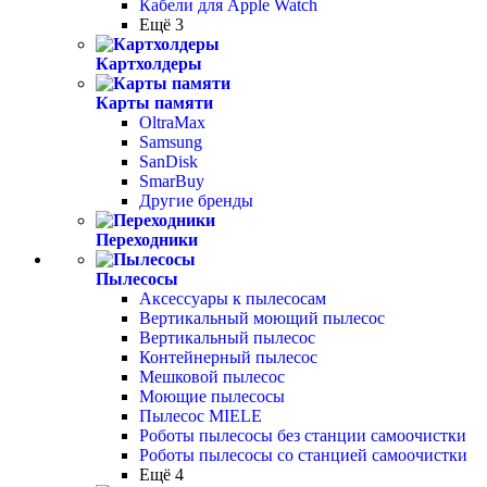
Кабели для Apple Watch
Ещё 3
Картхолдеры
Карты памяти
OltraMax
Samsung
SanDisk
SmarBuy
Другие бренды
Переходники
Пылесосы
Аксессуары к пылесосам
Вертикальный моющий пылесос
Вертикальный пылесос
Контейнерный пылесос
Мешковой пылесос
Моющие пылесосы
Пылесос MIELE
Роботы пылесосы без станции самоочистки
Роботы пылесосы со станцией самоочистки
Ещё 4