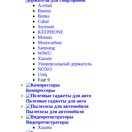
Держатели для смартфонов
Acefast
Baseus
Benks
Cabal
Joyroom
KEEPHONE
Momax
Monocarbon
Samsung
WIWU
Xiaomi
Универсальный держатель
NOXO
Uniq
Ещё 9
Компрессоры
Полезные гаджеты для авто
Пылесосы для автомобиля
Видеорегистраторы
Xiaomi