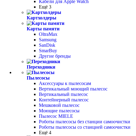
Кабели для Apple Watch
Ещё 3
Картхолдеры
Карты памяти
OltraMax
Samsung
SanDisk
SmarBuy
Другие бренды
Переходники
Пылесосы
Аксессуары к пылесосам
Вертикальный моющий пылесос
Вертикальный пылесос
Контейнерный пылесос
Мешковой пылесос
Моющие пылесосы
Пылесос MIELE
Роботы пылесосы без станции самоочистки
Роботы пылесосы со станцией самоочистки
Ещё 4