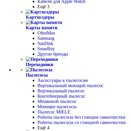
Кабели для Apple Watch
Ещё 3
Картхолдеры
Карты памяти
OltraMax
Samsung
SanDisk
SmarBuy
Другие бренды
Переходники
Пылесосы
Аксессуары к пылесосам
Вертикальный моющий пылесос
Вертикальный пылесос
Контейнерный пылесос
Мешковой пылесос
Моющие пылесосы
Пылесос MIELE
Роботы пылесосы без станции самоочистки
Роботы пылесосы со станцией самоочистки
Ещё 4